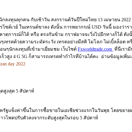
ๆนักลงทุนทุกคน กับเช้าวัน สงกรานต์วันปีใหม่ไทย 13 เมษายน 2
ด์เวย์ ในเทรนด์ขาลง ดังนั้น การพยากรณ์ USD วันนี้ มองว่าราคา 
การณ์ก็ได้ หรือ ตรงกันข้าม กราฟอาจจะวิ่งไปอีกทางก็ได้ ดังนั้นเ
ๆเทรดด้วยความระมัดระวัง เทรดอย่างมีสติ ไม่โลภ ไม่เบิ้ลล็อต หร
อนๆนักลงทุนที่เข้ามาเยี่ยมชม เว็บไซต์
Fxworldtrade.com
ที่นี่เราม
เร็วสูง 4 G 5G ก็สามารถเทรดทำกำไรที่บ้านได้คะ อ่านข้อมูลเพิ่มเติ
kran day 2022
สูงสุด 5 สัปดาห์
หรัฐแข็งค่าขึ้นในการซื้อขายในเอเชียช่วงแรกในวันพุธ โดยขยายผ
้าวโพดปรับตัวลงจากระดับสูงสุดในรอบ 5 สัปดาห์