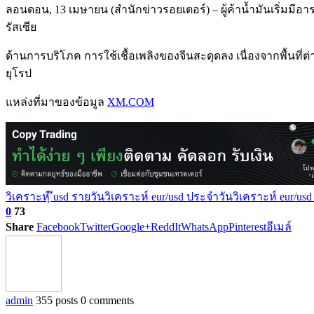
ลอนดอน, 13 เมษายน (สำนักข่าวรอยเตอร์) – ผู้ค้าน้ำมันเริ่มมี
รัสเซีย
ด้านการบริโภค การใช้เชื้อเพลิงของจีนสะดุดลง เนื่องจากพื้น
ยุโรป
แหล่งที่มาของข้อมูล
XM.COM
วิเคราะหฺ์ ีusd รายวัน
วิเคราะห์ eur/usd ประจำวัน
วิเคราะห์ eur/usd
0
73
Share
Facebook
Twitter
Google+
ReddIt
WhatsApp
Pinterest
อีเมล์
admin
355 posts
0 comments