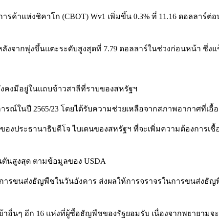
ค้าแห่งชิคาโก (CBOT) Wv1 เพิ่มขึ้น 0.3% ที่ 11.16 ดอลลาร์ต่
งจากพุ่งขึ้นแตะระดับสูงสุดที่ 7.79 ดอลลาร์ในช่วงก่อนหน้า ซึ่งแข็
ยังคงมีอยู่ในแถบข้าวสาลีที่ราบของสหรัฐฯ
ประวัติการณ์ในปี 2565/23 โดยได้รับความช่วยเหลือจากสภาพอากาศที
องประธานาธิบดีโจ ไบเดนของสหรัฐฯ ที่จะเพิ่มความต้องการเชื้
้านตันสูงสุด ตามข้อมูลของ USDA
ขนส่งธัญพืชในวันอังคาร ส่งผลให้การจราจรในการขนส่งธัญพืชต้อง
เข้าอื่นๆ อีก 16 แห่งที่ผู้ซื้อธัญพืชของรัฐยอมรับ เนื่องจากพยายา