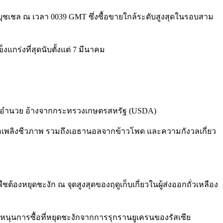
อบุชเชล ณ เวลา 0039 GMT ซึ่งซื้อขายใกล้ระดับสูงสุดในรอบสาม
งแกร่งที่สุดนับตั้งแต่ 7 มีนาคม
่เอื้ออำนวย อ้างจากกระทรวงเกษตรสหรัฐ (USDA)
อเพลิงชีวภาพ รวมถึงเอธานอลจากข้าวโพด และความกังวลเกี่ยว
หยุดชะงัก ณ จุดสูงสุดของฤดูเก็บเกี่ยวในผู้ส่งออกถั่วเหลือง
มจะหนุนการซื้อที่หยุดชะงักจากการรุกรานยูเครนของรัสเซีย