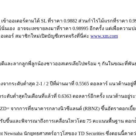
้าออเดอร์ตามได้ SL ที่ราคา 0.9882 ส่วนกำไรไม้แรกที่ราคา 0.
นั่นเอง อาจจะเทขายลงมาที่ราคา 0.98995 อีกครั้ง แต่เพื่อความป
อเดอร์ สมาชิกใหม่เปิดบัญชีเทรดจริงที่นี่ค่ะ
www.xm.com
สบดีและลากลูกพี่ลูกน้องชาวออสเตรเลียไปพร้อม ๆ กันในขณะที่พัน
งจากระดับต่ำสุด 2-1 / 2 ปีที่ผ่านมาที่ 0.5565 ดอลลาร์ แนวต้านอยู
ะดับต่ำสุดในเดือนที่แล้วที่ 0.6363 ดอลลาร์อีกครั้ง แนวต้านอยู่ร
D= จากการที่ธนาคารกลางนิวซีแลนด์ (RBNZ) ขึ้นอัตราดอกเบี้ยครึ
ับขึ้นและพิจารณาถึงการเคลื่อนไหวโดย 75 คะแนนพื้นฐาน ตอ
nt Newnaha นักยุทธศาสตร์อาวุโสของ TD Securities ซึ่งตอนนี้คา