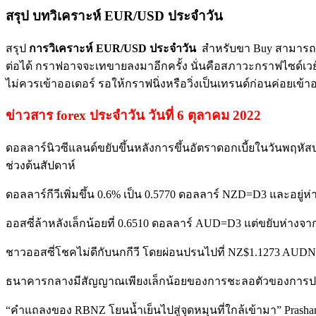
สรุป บทวิเคราะห์ EUR/USD ประจำวัน
สรุป
การวิเคราะห์ EUR/USD ประจำวัน
สำหรับขา Buy สามารถ เข
ต่อได้ กราฟอาจจะเทขายลงมาอีกครั้ง นั่นคือสภาวะกราฟไซด์เวย์
ไม่ควรเข้าออเดอร์ รอให้กราฟนิ่งหรือวิ่งเป็นเทรนด์ก่อนค่อยเข้าอ
ข่าวสาร forex ประจำวัน วันที่ 6 ตุลาคม 2022
ดอลลาร์นิวซีแลนด์ขยับขึ้นหลังการขึ้นอัตราดอกเบี้ยในวันพฤหั
ช่วงต้นสัปดาห์
ดอลลาร์กีวีเพิ่มขึ้น 0.6% เป็น 0.5770 ดอลลาร์ NZD=D3 และอยู่ห่า
ออสซี่ล้าหลังเล็กน้อยที่ 0.6510 ดอลลาร์ AUD=D3 แต่ขยับห่างจากร
ชาวออสซี่โชคไม่ดีกับนกกีวี โดยผ่อนปรนไปที่ NZ$1.1273 AUDNZ
ธนาคารกลางมีสัญญาณเพียงเล็กน้อยของการชะลอตัวของการปร
“คำแถลงของ RBNZ โยนน้ำเย็นไปสู่จุดหมุนที่ใกล้เข้ามา” Prasha