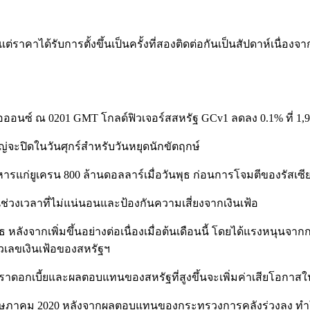
าคาได้รับการตั้งขึ้นเป็นครั้งที่สองติดต่อกันเป็นสัปดาห์เนื่องจ
อออนซ์ ณ 0201 GMT โกลด์ฟิวเจอร์สสหรัฐ GCv1 ลดลง 0.1% ที่ 1,
จะปิดในวันศุกร์สำหรับวันหยุดนักขัตฤกษ์
ารแก่ยูเครน 800 ล้านดอลลาร์เมื่อวันพุธ ก่อนการโจมตีของรัสเซี
ช่วงเวลาที่ไม่แน่นอนและป้องกันความเสี่ยงจากเงินเฟ้อ
หลังจากเพิ่มขึ้นอย่างต่อเนื่องเมื่อต้นเดือนนี้ โดยได้แรงหน
ตัวเลขเงินเฟ้อของสหรัฐฯ
อัตราดอกเบี้ยและผลตอบแทนของสหรัฐที่สูงขึ้นจะเพิ่มค่าเสียโอกา
ฤษภาคม 2020 หลังจากผลตอบแทนของกระทรวงการคลังร่วงลง ทำให้