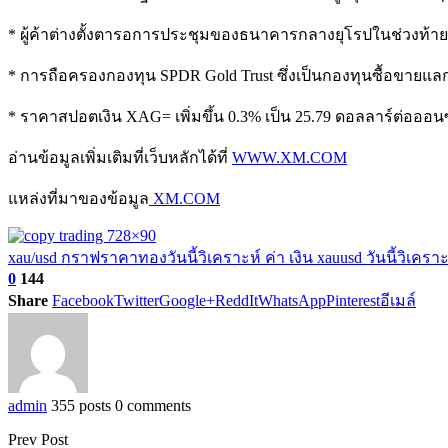
* ผู้ค้าต่างตั้งตารอการประชุมของธนาคารกลางยุโรปในช่วงท้าย
* การถือครองกองทุน SPDR Gold Trust ซึ่งเป็นกองทุนซื้อขายแลกเปล
* ราคาสปอตเงิน XAG= เพิ่มขึ้น 0.3% เป็น 25.79 ดอลลาร์ต่อออนซ์
อ่านข้อมูลเพิ่มเติมที่เว็บหลักได้ที่
WWW.XM.COM
แหล่งที่มาของข้อมูล
XM.COM
xau/usd กราฟ
ราคาทองวันนี้
วิเคราะห์ ค่า เงิน xauusd วันนี้
วิเคราะ
0
144
Share
Facebook
Twitter
Google+
ReddIt
WhatsApp
Pinterest
อีเมล์
admin
355 posts
0 comments
Prev Post