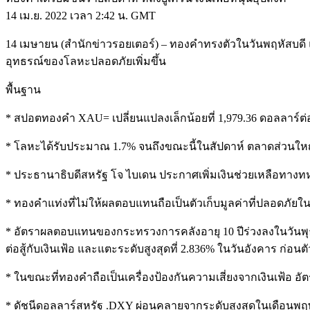
14 เม.ย. 2022 เวลา 2:42 น. GMT
14 เมษายน (สำนักข่าวรอยเตอร์) – ทองคำทรงตัวในวันพฤหัสบดี แต่ร
อุทธรณ์ของโลหะปลอดภัยเพิ่มขึ้น
พื้นฐาน
* สปอตทองคำ XAU= เปลี่ยนแปลงเล็กน้อยที่ 1,979.36 ดอลลาร์ต่
* โลหะได้รับประมาณ 1.7% จนถึงขณะนี้ในสัปดาห์ ตลาดส่วนใหญ่
* ประธานาธิบดีสหรัฐ โจ ไบเดน ประกาศเพิ่มเงินช่วยเหลือทางทห
* ทองคำแท่งที่ไม่ให้ผลตอบแทนถือเป็นตัวเก็บมูลค่าที่ปลอดภัยใน
* อัตราผลตอบแทนของกระทรวงการคลังอายุ 10 ปีร่วงลงในวันพุธ 
ต่อสู้กับเงินเฟ้อ และแตะระดับสูงสุดที่ 2.836% ในวันอังคาร ก่อน
* ในขณะที่ทองคำถือเป็นเครื่องป้องกันความเสี่ยงจากเงินเฟ้อ 
* ดัชนีดอลลาร์สหรัฐ .DXY ผ่อนคลายจากระดับสูงสุดในเดือนพ