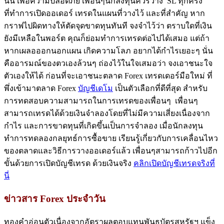
นั้น เพื่อความปลอดภัย เพื่อนๆนักลงทุนควรวาง SL ทุกครั้ง
ที่ทำการเปิดออเดอร์ เทรดในแผนที่วางไว้ และที่สำคัญ หาก
กราฟไปผิดทางให้ตัดจุดขาดทุนทันที จงจำไว้ว่า ตราบใดที่เงิน
ยังมีเหลือในพอร์ต คุณก็ย่อมทำการเทรดต่อไปได้เสมอ แต่ถ้า
หากเผลอออกนอกแผน เกิดความโลภ อยากได้กำไรเยอะๆ นั่น
คืออารมณ์ของตวเองล้วนๆ ถ่องไว้ในใจเสมอว่า จงเอาชนะใจ
ตัวเองให้ได้ ก่อนที่จะเอาชนะตลาด Forex เทรดเดอร์มือใหม่ ที่
พึ่งเข้ามาตลาด Forex
บัญชีเดโม
เป็นตัวเลือกที่ดีที่สุด สำหรับ
การทดสอบความสามารถในการเทรดของเพื่อนๆ เพื่อนๆ
สามารถเทรดได้ด้วยเงินจำลองโดยที่ไม่มีความเสี่ยงเนื่องจาก
กำไร และการขาดทุนที่เกิดขึ้นเป็นการจำลอง เมื่อนักลงทุน
ทำการทดลองกลยุทธ์การซื้อขาย เรียนรู้เกี่ยวกับการเคลื่อนไหว
ของตลาดและวิธีการวางออเดอร์แล้ว เพื่อนๆสามารถก้าวไปอีก
ขั้นด้วยการเปิดบัญชีเทรด ด้วยเงินจริง
คลิกเปิดบัญชีเทรดจริงที่
นี่
ข่าวสาร Forex ประจำวัน
ทองคำอ่อนตัวเนื่องจากอัตราผลตอบแทนพันธบัตรสหรัฐฯ แข็ง