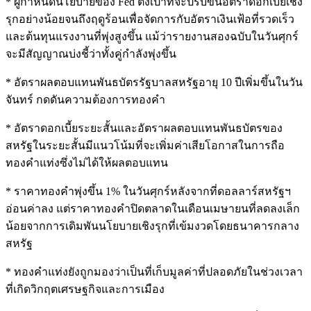
* ผู้กำหนดนโยบายของ Fed ตั้งเป้าที่จะปรับขึ้นอัตราดอกเบี้ยเชิง
รุกอย่างน้อยจนถึงฤดูร้อนเพื่อจัดการกับอัตราเงินเฟ้อที่รวดเร็ว
และต้นทุนแรงงานที่พุ่งสูงขึ้น แม้ว่ารายงานสองฉบับในวันศุกร์
จะมีสัญญาณบ่งชี้ว่าทั้งคู่กำลังพุ่งขึ้น
* อัตราผลตอบแทนพันธบัตรรัฐบาลสหรัฐอายุ 10 ปีเพิ่มขึ้นในวัน
จันทร์ กดดันความต้องการทองคำ
* อัตราดอกเบี้ยระยะสั้นและอัตราผลตอบแทนพันธบัตรของ
สหรัฐในระยะสั้นมีแนวโน้มที่จะเพิ่มค่าเสียโอกาสในการถือ
ทองคำแท่งซึ่งไม่ได้ให้ผลตอบแทน
* ราคาทองคำพุ่งขึ้น 1% ในวันศุกร์หลังจากที่ดอลลาร์สหรัฐฯ
อ่อนค่าลง แต่ราคาทองคำปิดตลาดในเดือนเมษายนที่ลดลงเล็ก
น้อยจากการเดิมพันนโยบายเชิงรุกที่เข้มงวดโดยธนาคารกลาง
สหรัฐ
* ทองคำแท่งยังถูกมองว่าเป็นที่เก็บมูลค่าที่ปลอดภัยในช่วงเวลา
ที่เกิดวิกฤตเศรษฐกิจและการเมือง