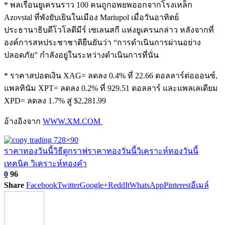
* พลเรือนยูเครนราว 100 คนถูกอพยพออกจากโรงเหล็ก
Azovstal ที่พังยับเยินในเมือง Mariupol เมื่อวันอาทิตย์
ประธานาธิบดีโวโลดีมีร์ เซเลนสกี แห่งยูเครนกล่าว หลังจากที่
องค์การสหประชาชาติยืนยันว่า “การดำเนินการผ่านอย่าง
ปลอดภัย” กำลังอยู่ในระหว่างดำเนินการที่นั่น
* ราคาสปอตเงิน XAG= ลดลง 0.4% ที่ 22.66 ดอลลาร์ต่อออนซ์,
แพลทินัม XPT= ลดลง 0.2% ที่ 929.51 ดอลลาร์ และแพลเลเดียม
XPD= ลดลง 1.7% สู่ $2,281.99
อ้างอิงจาก
WWW.XM.COM
ราคาทองวันนี้
วิธีดูกราฟราคาทองวันนี้
วิเคราะห์ทองวันนี้
เทคนิค วิเคราะห์ทองคำ
0
96
Share
Facebook
Twitter
Google+
ReddIt
WhatsApp
Pinterest
อีเมล์