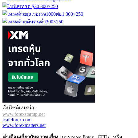
เว็บไซต์แนะนำ :
www.forexstartup.net
icafeforex.com
www.forexmatters.net
คำเตือนเกี่ยวกับความเสี่ยง
: การเทรด Forex , CFDs , หรือ