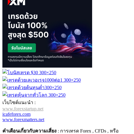
เว็บไซต์แนะนำ :
www.forexstartup.net
icafeforex.com
www.forexmatters.net
คำเตือนเกี่ยวกับความเสี่ยง
: การเทรด Forex , CFDs , หรือ