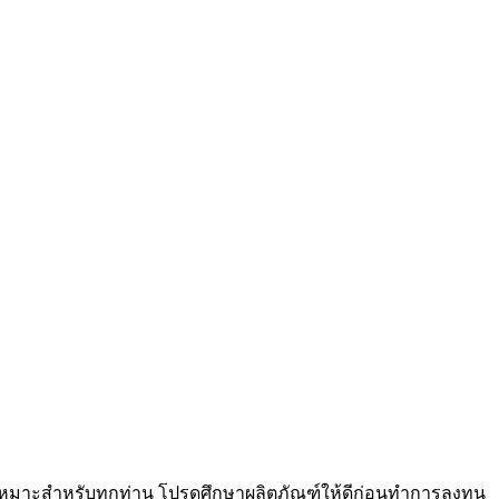
ม่เหมาะสำหรับทุกท่าน โปรดศึกษาผลิตภัณฑ์ให้ดีก่อนทำการลงทุน