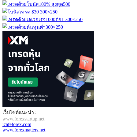
เว็บไซต์แนะนำ :
www.forexstartup.net
icafeforex.com
www.forexmatters.net