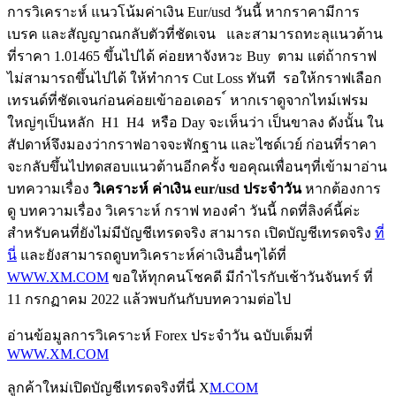
การวิเคราะห์ แนวโน้มค่าเงิน Eur/usd วันนี้ หากราคามีการ
เบรค และสัญญาณกลับตัวที่ชัดเจน และสามารถทะลุแนวต้าน
ที่ราคา 1.01465 ขึ้นไปได้ ค่อยหาจังหวะ Buy ตาม แต่ถ้ากราฟ
ไม่สามารถขึ้นไปได้ ให้ทำการ Cut Loss ทันที รอให้กราฟเลือก
เทรนด์ที่ชัดเจนก่อนค่อยเข้าออเดอร ์ หากเราดูจากไทม์เฟรม
ใหญ่ๆเป็นหลัก H1 H4 หรือ Day จะเห็นว่า เป็นขาลง ดังนั้น ใน
สัปดาห์จึงมองว่ากราฟอาจจะพักฐาน และไซด์เวย์ ก่อนที่ราคา
จะกลับขึ้นไปทดสอบแนวต้านอีกครั้ง ขอคุณเพื่อนๆที่เข้ามาอ่าน
บทความเรื่อง
วิเคราะห์ ค่าเงิน eur/usd ประจำวัน
หากต้องการ
ดู บทความเรื่อง วิเคราะห์ กราฟ ทองคำ วันนี้ กดที่ลิงค์นี้ค่ะ
สำหรับคนที่ยังไม่มีบัญชีเทรดจริง สามารถ เปิดบัญชีเทรดจริง
ที่
นี่
และยังสามารถดูบทวิเคราะห์ค่าเงินอื่นๆได้ที่
WWW.XM.COM
ขอให้ทุกคนโชคดี มีกำไรกับเช้าวันจันทร์ ที่
11 กรกฏาคม 2022 แล้วพบกันกับบทความต่อไป
อ่านข้อมูลการวิเคราะห์ Forex ประจำวัน ฉบับเต็มที่
WWW.XM.COM
ลูกค้าใหม่เปิดบัญชีเทรดจริงที่นี่ X
M.COM