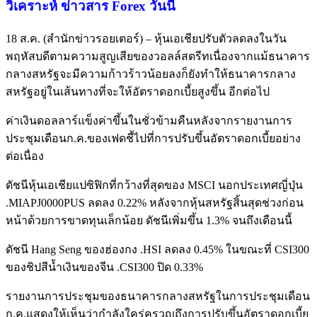
วิเคราะห์
ข่าวสาร Forex วันนี้
18 ส.ค. (สำนักข่าวรอยเตอร์) – หุ้นเอเชียปรับตัวลดลงในวัน
พฤหัสบดีตามความสูญเสียของวอลล์สตรีทเนื่องจากแม้ธนาคาร
กลางสหรัฐจะมีความก้าวร้าวน้อยลงก็ยังทำให้ธนาคารกลาง
สหรัฐอยู่ในเส้นทางที่จะให้อัตราดอกเบี้ยสูงขึ้น อีกต่อไป
ค่าเงินดอลลาร์แข็งค่าขึ้นในชั่วข้ามคืนหลังจากรายงานการ
ประชุมเดือนก.ค.ของเฟดชี้ไปที่การปรับขึ้นอัตราดอกเบี้ยอย่าง
ต่อเนื่อง
ดัชนีหุ้นเอเชียแปซิฟิกที่กว้างที่สุดของ MSCI นอกประเทศญี่ปุ่น
.MIAPJ0000PUS ลดลง 0.22% หลังจากหุ้นสหรัฐสิ้นสุดช่วงก่อน
หน้าด้วยการขาดทุนเล็กน้อย ดัชนีเพิ่มขึ้น 1.3% จนถึงเดือนนี้
ดัชนี Hang Seng ของฮ่องกง .HSI ลดลง 0.45% ในขณะที่ CSI300
ของชิปสีน้ำเงินของจีน .CSI300 ปิด 0.33%
รายงานการประชุมของธนาคารกลางสหรัฐในการประชุมเดือน
ก.ค.แสดงให้เห็นว่ากำลังใคร่ครวญถึงการปรับขึ้นอัตราดอกเบี้ย