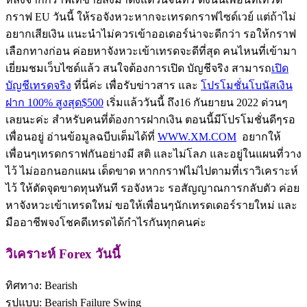
กราฟ EU วันนี้ ให้รอจังหวะหากจะเทรดกราฟไซด์เวย์ แต่ถ้าไม่
อยากเสียเงิน แนะนำไม่ควรเข้าออเดอร์น่าจะดีกว่า รอให้กราฟ
เลือกทางก่อน ค่อยหาจังหวะเข้าเทรดจะดีที่สุด คนไหนที่เข้ามา
เยี่ยมชมเว็บไซด์แล้ว สนใจต้องการเปิด บัญชีจริง สามารถ
เปิด
บัญชีเทรดจริง
ที่นี่ค่ะ เพื่อรับข่าวสาร และ
โปรโมชั่นโบนัสเงิน
ฝาก 100% สูงสุด$500
เริ่มแล้ววันนี้ ถึง16 กันยายน 2022 ด่วนๆ
เลยนะค่ะ สำหรับคนที่ต้องการฝากเงิน ตอนนี้มีโปรโมชั่นดีๆรอ
เพื่อนอยู่ อ่านข้อมูลฉบีบเต็มได้ที่
WWW.XM.COM
อยากให้
เพื่อนๆเทรดกราฟกันอย่างมี สติ และไม่โลภ และอยู่ในแผนที่วาง
ไว้ ไม่ออกนอกแผน เด็ดขาด หากกราฟไม่ไปตามที่เราวิเคราะห์
ไว้ ให้ตัดจุดขาดทุนทันที รอจังหวะ รอสัญญาณการกลับตัว ค่อย
หาจังหวะเข้าเทรดใหม่ ขอให้เพื่อนๆนักเทรดเดอร์รายใหม่ และ
มืออาชีพจงโชคดีเทรดได้กำไรกันทุกคนค่ะ
วิเคราะห์ Forex วันนี้
ทิศทาง: Bearish
รูปแบบ: Bearish Failure Swing