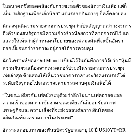
ในอนาคตซึ่งสอดคล้องกับการชะลอตัวของอัตราเงินเฟ้อ แต่ก็
เห็น “หลักฐานเพียงเล็กน้อย” แต่แรงกดดันต่างๆ ก็คลี่คลายลง
นักลงทุนตีความรายงานการประชุมว่าเป็นสัญญาณว่าวงจรการ
ตึงตัวของสหรัฐอาจมีความก้าวร้าวน้อยกว่าที่คาดการณ์ไว้ แต่
แสดงให้เห็นว่าผู้กำหนดนโยบายของเฟดมุ่งมั่นที่จะขึ้นอัตรา
ดอกเบี้ยจนกว่าราคาจะอยู่ภายใต้การควบคุม
นักวิเคราะห์ของ Ord Minnett เขียนไว้ในบันทึกการวิจัยว่า “หุ้นมี
ความผันผวนเนื่องจากเทรดเดอร์ประเมินรายงานการประชุม
เฟดล่าสุด ซึ่งแสดงให้เห็นว่าธนาคารกลางจะยังคงรณรงค์ไต่
ระดับเชิงรุกต่อไปจนกว่าจะสามารถควบคุมเงินเฟ้อได้
“ในขณะเดียวกัน เฟดยังระบุด้วยว่าอีกไม่นานเฟดอาจชะลอ
ความเร็วของความเข้มงวด ขณะเดียวกันก็ยอมรับสภาพ
เศรษฐกิจและความเสี่ยงที่จะส่งผลลบต่อการเติบโตของ
ผลิตภัณฑ์มวลรวมภายในประเทศ”
อัตราผลตอบแทนของพันธบัตรรัฐบาลอายุ 10 ปี US10YT=RR