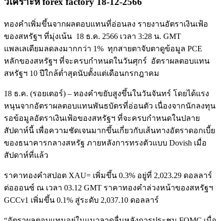
วิเคราะห์ forex factory 18-12-2566
ทองคำเพิ่มขึ้นจากผลตอบแทนที่อ่อนลง รายงานอัตราเงินเฟ้อ
ของสหรัฐฯ ที่มุ่งเน้น 18 ธ.ค. 2566 เวลา 3:28 น. GMT
แพลเลเดียมลดลงมากกว่า 1% ทุกสายตาจับตาดูข้อมูล PCE
หลักของสหรัฐฯ ที่จะครบกำหนดในวันศุกร์ อัตราผลตอบแทน
สหรัฐฯ 10 ปีใกล้ต่ำสุดนับตั้งแต่เดือนกรกฎาคม
18 ธ.ค. (รอยเตอร์) – ทองคำขยับสูงขึ้นในวันจันทร์ โดยได้แรง
หนุนจากอัตราผลตอบแทนพันธบัตรที่อ่อนตัว เนื่องจากนักลงทุน
รอข้อมูลอัตราเงินเฟ้อของสหรัฐฯ ที่จะครบกำหนดในปลาย
สัปดาห์นี้ เพื่อความชัดเจนมากขึ้นเกี่ยวกับเส้นทางอัตราดอกเบี้ย
ของธนาคารกลางสหรัฐ ภายหลังการทรงตัวแบบ Dovish เมื่อ
สัปดาห์ที่แล้ว
ราคาทองคำสปอต XAU= เพิ่มขึ้น 0.3% อยู่ที่ 2,023.29 ดอลลาร์
ต่อออนซ์ ณ เวลา 03.12 GMT ราคาทองคำล่วงหน้าของสหรัฐฯ
GCCv1 เพิ่มขึ้น 0.1% สู่ระดับ 2,037.10 ดอลลาร์
“อัตราผลตอบแทนอยู่ในแนวลาดลื่นหลังการประชุม FOMC เมื่อ