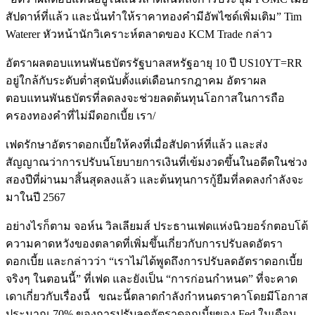
สัปดาห์ที่แล้ว และนั่นทำให้ราคาทองคำมีอัพไซด์เพิ่มเติม” Tim
Waterer หัวหน้านักวิเคราะห์ตลาดของ KCM Trade กล่าว
อัตราผลตอบแทนพันธบัตรรัฐบาลสหรัฐอายุ 10 ปี US10YT=RR
อยู่ใกล้กับระดับต่ำสุดนับตั้งแต่เดือนกรกฎาคม อัตราผล
ตอบแทนพันธบัตรที่ลดลงจะช่วยลดต้นทุนโอกาสในการถือ
ครองทองคำที่ไม่มีดอกเบี้ย เรา/
เฟดรักษาอัตราดอกเบี้ยให้คงที่เมื่อสัปดาห์ที่แล้ว และส่ง
สัญญาณว่าการปรับนโยบายการเงินที่เข้มงวดขึ้นในอดีตในช่วง
สองปีที่ผ่านมาสิ้นสุดลงแล้ว และต้นทุนการกู้ยืมที่ลดลงกำลังจะ
มาในปี 2567
อย่างไรก็ตาม จอห์น วิลเลียมส์ ประธานเฟดแห่งนิวยอร์กตอบโต้
ความคาดหวังของตลาดที่เพิ่มขึ้นเกี่ยวกับการปรับลดอัตรา
ดอกเบี้ย และกล่าวว่า “เราไม่ได้พูดถึงการปรับลดอัตราดอกเบี้ย
จริงๆ ในตอนนี้” ที่เฟด และยังเป็น “การก่อนกำหนด” ที่จะคาด
เดาเกี่ยวกับเรื่องนี้ ขณะนี้ตลาดกำลังกำหนดราคาโดยมีโอกาส
ประมาณ 70% ของการปรับลดอัตราดอกเบี้ยของ Fed ในเดือน