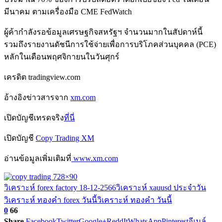
มีนาคม ตามเครื่องมือ CME FedWatch
ผู้ค้ากำลังรอข้อมูลเศรษฐกิจสหรัฐฯ จำนวนมากในสัปดาห์นี้
รวมถึงรายงานดัชนีการใช้จ่ายเพื่อการบริโภคส่วนบุคคล (PCE)
หลักในเดือนพฤศจิกายนในวันศุกร์
เครดิต tradingview.com
อ้างอิงข่าวสารจาก
xm.com
เปิดบัญชีเทรดจริง
ที่นี่
เปิดบัญชี
Copy Trading XM
อ่านข้อมูลเพิ่มเติมที่
www.xm.com
วิเคราะห์ forex factory 18-12-2566
วิเคราะห์ xauusd ประจำวัน
วิเคราะห์ ทองคำ forex วันนี้
วิเคราะห์ ทองคำ วันนี้
0
66
Share
Facebook
Twitter
Google+
ReddIt
WhatsApp
Pinterest
อีเมล์