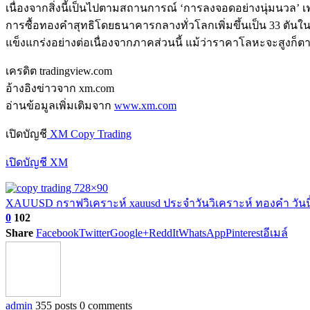
เนื่องจากสิ่งนี้เป็นไปตามสถานการณ์ ‘การลงจอดอย่างนุ่มนวล’ เฟด
การซื้อทองคำสุทธิโดยธนาคารกลางทั่วโลกเพิ่มขึ้นเป็น 33 ตันใ
แข็งแกร่งอย่างต่อเนื่องจากภาคส่วนนี้ แม้ว่าราคาโลหะจะสูงก็ต
เครดิต tradingview.com
อ้างอิงข่าวจาก xm.com
อ่านข้อมูลเพิ่มเติมจาก
www.xm.com
เปิดบัญชี
XM Copy Trading
เปิดบัญชี XM
XAUUSD กราฟ
วิเคราะห์ xauusd ประจำวัน
วิเคราะห์ ทองคำ วันนี
0
102
Share
Facebook
Twitter
Google+
ReddIt
WhatsApp
Pinterest
อีเมล์
admin
355 posts
0 comments