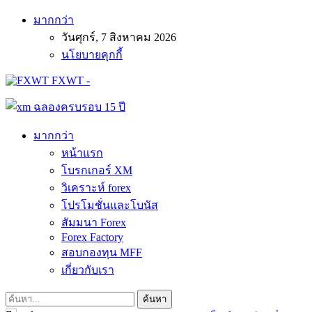
มากกว่า
วันศุกร์, 7 สิงหาคม 2026
นโยบายคุกกี้
FXWT -
มากกว่า
หน้าแรก
โบรกเกอร์ XM
วิเคราะห์ forex
โปรโมชั่นและโบนัส
สัมมนา Forex
Forex Factory
สอบกองทุน MFF
เกี่ยวกับเรา