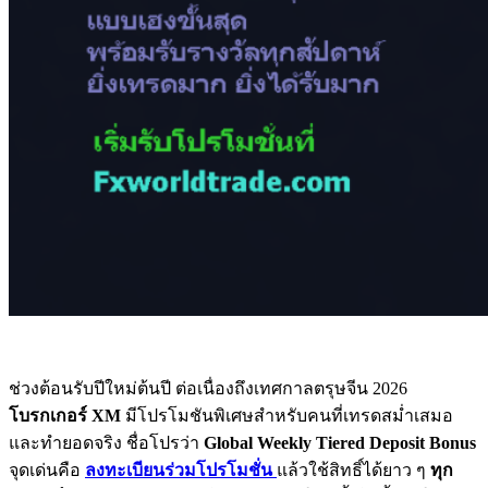
ช่วงต้อนรับปีใหม่ต้นปี ต่อเนื่องถึงเทศกาลตรุษจีน 2026
โบรกเกอร์ XM
มีโปรโมชันพิเศษสำหรับคนที่เทรดสม่ำเสมอ
และทำยอดจริง ชื่อโปรว่า
Global Weekly Tiered Deposit Bonus
จุดเด่นคือ
ลงทะเบียนร่วมโปรโมชั่น
แล้วใช้สิทธิ์ได้ยาว ๆ
ทุก