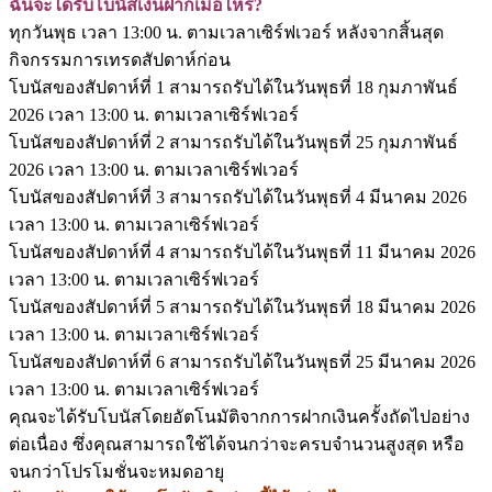
ฉันจะได้รับโบนัสเงินฝากเมื่อไหร่?
ทุกวันพุธ เวลา 13:00 น. ตามเวลาเซิร์ฟเวอร์ หลังจากสิ้นสุด
กิจกรรมการเทรดสัปดาห์ก่อน
โบนัสของสัปดาห์ที่ 1 สามารถรับได้ในวันพุธที่ 18 กุมภาพันธ์
2026 เวลา 13:00 น. ตามเวลาเซิร์ฟเวอร์
โบนัสของสัปดาห์ที่ 2 สามารถรับได้ในวันพุธที่ 25 กุมภาพันธ์
2026 เวลา 13:00 น. ตามเวลาเซิร์ฟเวอร์
โบนัสของสัปดาห์ที่ 3 สามารถรับได้ในวันพุธที่ 4 มีนาคม 2026
เวลา 13:00 น. ตามเวลาเซิร์ฟเวอร์
โบนัสของสัปดาห์ที่ 4 สามารถรับได้ในวันพุธที่ 11 มีนาคม 2026
เวลา 13:00 น. ตามเวลาเซิร์ฟเวอร์
โบนัสของสัปดาห์ที่ 5 สามารถรับได้ในวันพุธที่ 18 มีนาคม 2026
เวลา 13:00 น. ตามเวลาเซิร์ฟเวอร์
โบนัสของสัปดาห์ที่ 6 สามารถรับได้ในวันพุธที่ 25 มีนาคม 2026
เวลา 13:00 น. ตามเวลาเซิร์ฟเวอร์
คุณจะได้รับโบนัสโดยอัตโนมัติจากการฝากเงินครั้งถัดไปอย่าง
ต่อเนื่อง ซึ่งคุณสามารถใช้ได้จนกว่าจะครบจำนวนสูงสุด หรือ
จนกว่าโปรโมชั่นจะหมดอายุ