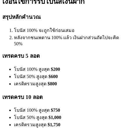
เงื่อนไขการรับโบนัสเงินฝาก
สรุปหลักคำนวณ
โบนัส 100% จะถูกใช้ก่อนเสมอ
หลังจากชนเพดาน 100% แล้ว เงินฝากส่วนถัดไปจะคิด
50%
เทรดครบ 5 ลอต
โบนัส 100% สูงสุด
$200
โบนัส 50% สูงสุด
$600
เครดิตรวมสูงสุด
$800
เทรดครบ 10 ลอต
โบนัส 100% สูงสุด
$750
โบนัส 50% สูงสุด
$1,000
เครดิตรวมสูงสุด
$1,750