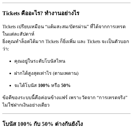
Tickets คืออะไร? ทำงานอย่างไร
Tickets เปรียบเหมือน “แต้มสะสม/บัตรผ่าน” ที่ได้จากการเทรด
ในแต่ละสัปดาห์
ยิ่งคุณทำล็อตได้มาก Tickets ก็ยิ่งเพิ่ม และ Tickets จะเป็นตัวบอก
ว่า:
คุณอยู่ในระดับโบนัสไหน
ฝากได้สูงสุดเท่าไร (ตามเพดาน)
จะได้โบนัส
100%
หรือ
50%
ข้อดีของระบบนี้คือค่อนข้างแฟร์ เพราะวัดจาก “การเทรดจริง”
ไม่ใช่ฝากเงินอย่างเดียว
โบนัส 100% กับ 50% ต่างกันยังไง