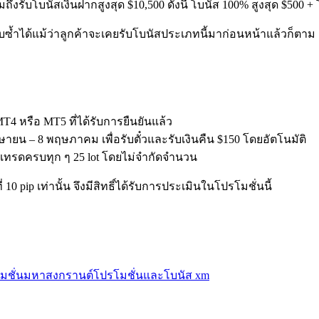
มถึงรับโบนัสเงินฝากสูงสุด $10,500 ดังนี้ โบนัส 100% สูงสุด $500 +
บซ้ำได้แม้ว่าลูกค้าจะเคยรับโบนัสประเภทนี้มาก่อนหน้าแล้วก็ตาม
T4 หรือ MT5 ที่ได้รับการยืนยันแล้ว
เมษายน – 8 พฤษภาคม เพื่อรับตั๋วและรับเงินคืน $150 โดยอัตโนมัติ
การเทรดครบทุก ๆ 25 lot โดยไม่จำกัดจำนวน
 pip เท่านั้น จึงมีสิทธิ์ได้รับการประเมินในโปรโมชั่นนี้
มชั่นมหาสงกรานต์
โปรโมชั่นและโบนัส xm