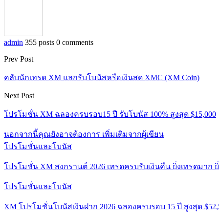
admin
355 posts
0 comments
Prev Post
คลับนักเทรด XM แลกรับโบนัสหรือเงินสด XMC (XM Coin)
Next Post
โปรโมชั่น XM ฉลองครบรอบ15 ปี รับโบนัส 100% สูงสุด $15,000
นอกจากนี้คุณยังอาจต้องการ
เพิ่มเติมจากผู้เขียน
โปรโมชั่นและโบนัส
โปรโมชั่น XM สงกรานต์ 2026 เทรดครบรับเงินคืน ยิ่งเทรดมาก ยิ่งไ
โปรโมชั่นและโบนัส
XM โปรโมชั่นโบนัสเงินฝาก 2026 ฉลองครบรอบ 15 ปี สูงสุด $52,