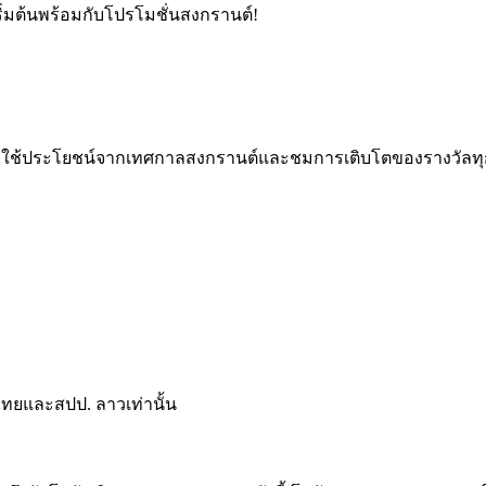
่เริ่มต้นพร้อมกับโปรโมชั่นสงกรานต์!
 ใช้ประโยชน์จากเทศกาลสงกรานต์และชมการเติบโตของรางวัลทุกค
ศไทยและสปป. ลาวเท่านั้น