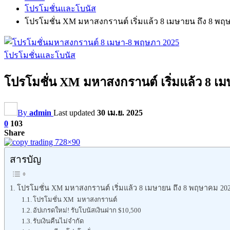
โปรโมชั่นและโบนัส
โปรโมชั่น XM มหาสงกรานต์ เริ่มแล้ว 8 เมษายน ถึง 8 พ
โปรโมชั่นและโบนัส
โปรโมชั่น XM มหาสงกรานต์ เริ่มแล้ว 8 เ
By
admin
Last updated
30 เม.ย. 2025
0
103
Share
สารบัญ
โปรโมชั่น XM มหาสงกรานต์ เริ่มแล้ว 8 เมษายน ถึง 8 พฤษาคม 20
โปรโมชั่น XM มหาสงกรานต์
อัปเกรดใหม่! รับโบนัสเงินฝาก $10,500
รับเงินคืนไม่จำกัด