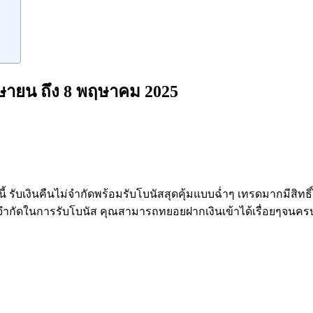
มษายน ถึง 8 พฤษาคม 2025
ับเงินคืนไม่จำกัดพร้อมรับโบนัสสุดคุ้มแบบฉ่ำๆ เทรดมากมีสิทธิ์
ลาจำกัดในการรับโบนัส คุณสามารถทยอยฝากเงินเข้าได้เรื่อยๆจนครบต