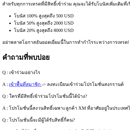
สำหรับทุกการเทรดที่มีสิทธิ์เข้าร่วม คุณจะได้รับโบนัสเพิ่มเติมที
โบนัส 100% สูงสุดถึง 500 USD
โบนัส 50% สูงสุดถึง 2000 USD
โบนัส 20% สูงสุดถึง 8000 USD
อย่าพลาดโอกาสอันยอดเยี่ยมนี้ในการทำกำไรระหว่างการเทรด!
คำถามที่พบบ่อย
Q : เข้าร่วมอย่างไร
A :
เข้าพื้นที่สมาชิก
-> ลงทะเบียนเข้าร่วมโปรโมชั่นสงกรานต์
Q : ใครที่มีสิทธิ์เข้าร่วมโปรโมชั่นนี้ได้บ้าง?
A : โปรโมชั่นนี้สงวนสิทธิ์เฉพาะลูกค้า XM ที่อาศัยอยู่ในประเท
Q : โปรโมชั่นนี้จะมีผู้ได้รับสิทธิ์กี่คน?