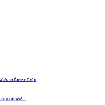
ด้มาก ยิ่งเทรด ยิ่งคุ้ม
500 ต่อสัปดาห์…