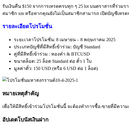
รับเงินคืน $150 จากการเทรดครบทุก ๆ 25 lot บนตราสารที่ร่วมราย
สมาชิก xm หรือหากคุณยังไม่เป็นสมาชิกสามารถ เปิดบัญชีเทรดจร
รายละเอียดโปรโมชั่น
ระยะเวลาโปรโมชั่น: 8 เมษายน – 8 พฤษภาคม 2025
ประเภทบัญชีที่มีสิทธิ์เข้าร่วม: บัญชี Standard
คู่ที่มีสิทธิ์เข้าร่วม : ทองคำ & BTCUSD
ขนาดล็อต: 25 ล็อต Standard ต่อ ตั๋ว 1 ใบ
มูลค่าตั๋ว: 150 USD (หรือ 6 USD ต่อ 1 ล็อต)
หมายเหตุสำคัญ
เพื่อให้มีสิทธิ์เข้าร่วมโปรโมชั่นนี้ จะต้องทำการซื้อ-ขายที่มีคว
อัปเดตโบนัสเงินฝาก