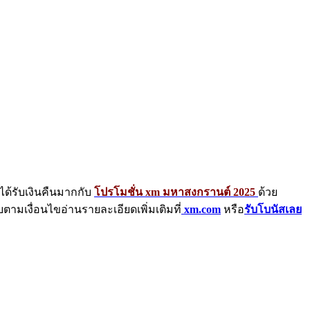
ได้รับเงินคืนมากกับ
โปรโมชั่น xm มหาสงกรานต์ 2025
ด้วย
ามเงื่อนไขอ่านรายละเอียดเพิ่มเติมที่
xm.com
หรือ
รับโบนัสเลย