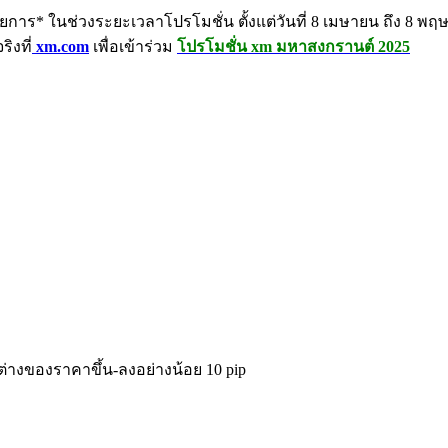
การ* ในช่วงระยะเวลาโปรโมชั่น ตั้งแต่วันที่ 8 เมษายน ถึง 8 พฤษภ
ิงที่
xm.com
เพื่อเข้าร่วม
โปรโมชั่น xm มหาสงกรานต์ 2025
ามต่างของราคาขึ้น-ลงอย่างน้อย 10 pip