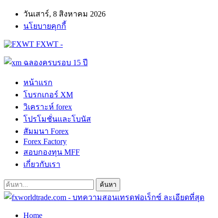
วันเสาร์, 8 สิงหาคม 2026
นโยบายคุกกี้
FXWT -
หน้าแรก
โบรกเกอร์ XM
วิเคราะห์ forex
โปรโมชั่นและโบนัส
สัมมนา Forex
Forex Factory
สอบกองทุน MFF
เกี่ยวกับเรา
Home