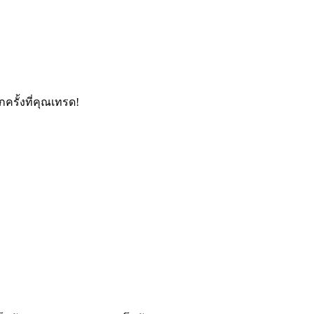
รั้งที่คุณเทรด!